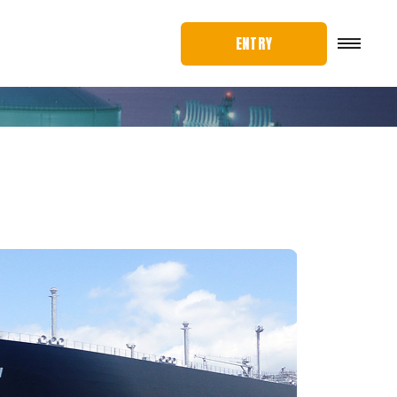
ENTRY
ME
NU