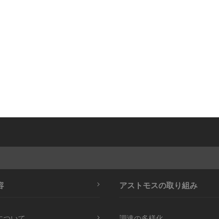
容
アストモスの取り組み
について
調達の多様化