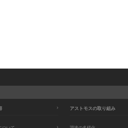
容
アストモスの取り組み
について
調達の多様化