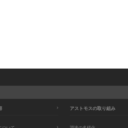
容
アストモスの取り組み
について
調達の多様化